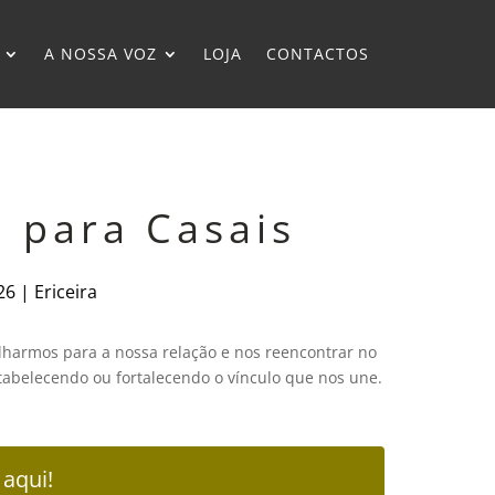
A NOSSA VOZ
LOJA
CONTACTOS
o para Casais
26 | Ericeira
lharmos para a nossa relação e nos reencontrar no
stabelecendo ou fortalecendo o vínculo que nos une.
 aqui!