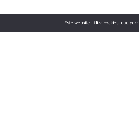
Este website utiliza cookies, que per
Subscreve a minha Newsl
Subscreve a minha newsletter para partilhas