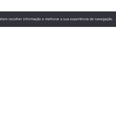
mitem recolher informação e melhorar a sua experiência de navegação.
etter
 de coração e para te