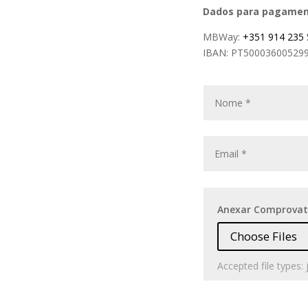
Dados para pagamen
MBWay:
+351 914 235
IBAN: PT50003600529
Anexar Comprovati
File Input
Choose Files
Accepted file types: 