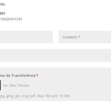
to:
 501
910020411541
vo de Transferência
No Files Chosen
jpg, jpeg, jpe, png, pdf. Max. file size: 15 MB