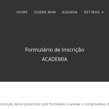
HOME
SOBRE MIM
AGENDA
RETIROS
Formulário de Inscrição
ACADEMIA
ua inscrição deves preencher este formulário e anexar o comprovativo